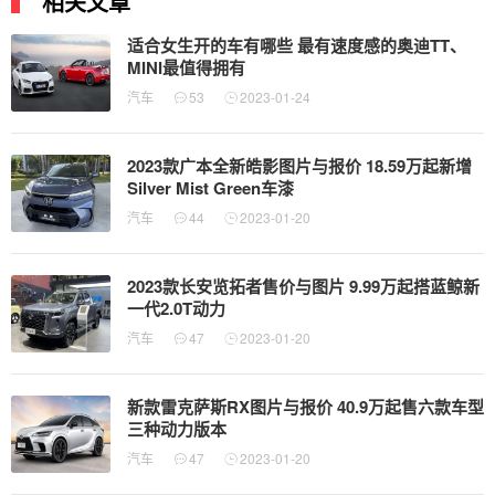
相关文章
适合女生开的车有哪些 最有速度感的奥迪TT、
MINI最值得拥有
汽车
53
2023-01-24
2023款广本全新皓影图片与报价 18.59万起新增
Silver Mist Green车漆
汽车
44
2023-01-20
2023款长安览拓者售价与图片 9.99万起搭蓝鲸新
一代2.0T动力
汽车
47
2023-01-20
新款雷克萨斯RX图片与报价 40.9万起售六款车型
三种动力版本
汽车
47
2023-01-20