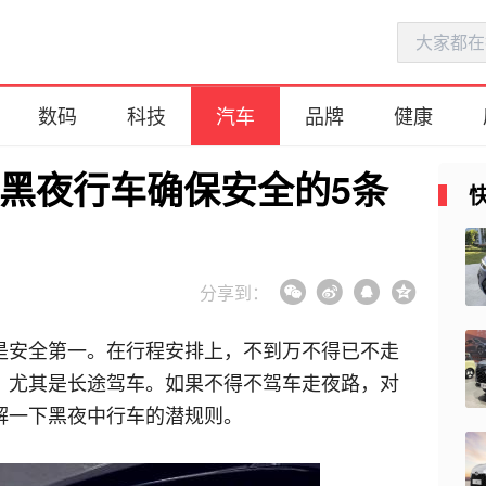
数码
科技
汽车
品牌
健康
 黑夜行车确保安全的5条
雪地胎提前更换好吗 冬天不用雪
地胎行吗
分享到：
2019-12-19
at变速箱和amt变速箱哪个好 amt
是安全第一。在行程安排上，不到万不得已不走
变速箱和at的区别
，尤其是长途驾车。如果不得不驾车走夜路，对
2019-12-19
解一下黑夜中行车的潜规则。
汽车为什么不用全尺寸备胎 汽车
换了备胎能跑多少公里