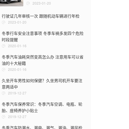
2023-01-20
行驶证几年审核一次 跟随机动车辆进行年检
为什么有的车
原因
2023-01-20
2019-12-1
冬季行车安全注意事项 冬季车祸多发四个危险
时段提醒
摩托车化油器
油器
2020-01-16
2019-12-1
冬季汽车油耗突然变高怎么办 注意用车可以省
油的十大秘籍
2020-01-16
久坐开车男性如何保健？久坐男司机开车要注
意两适中
2019-12-27
冬季汽车保养常识：冬季汽车空调、电瓶、轮
胎、座椅养护小贴士
2019-12-27
冬季汽车防漏水、漏电、漏气、漏油、漏风检